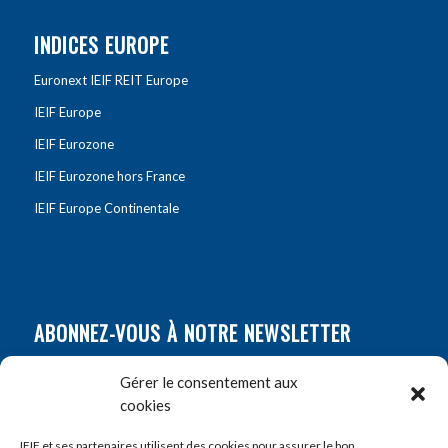
INDICES EUROPE
Euronext IEIF REIT Europe
IEIF Europe
IEIF Eurozone
IEIF Eurozone hors France
IEIF Europe Continentale
ABONNEZ-VOUS À NOTRE NEWSLETTER
Nom
*
Gérer le consentement aux
cookies
Prénom
*
IEIF et ses partenaires utilisent des cookies pour assurer le bon