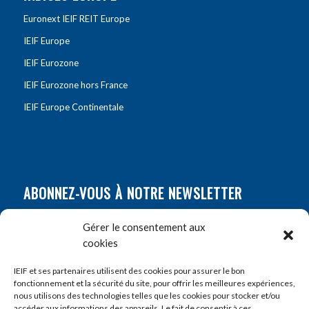
Euronext IEIF REIT Europe
IEIF Europe
IEIF Eurozone
IEIF Eurozone hors France
IEIF Europe Continentale
ABONNEZ-VOUS À NOTRE NEWSLETTER
Nom
*
Gérer le consentement aux
cookies
Prénom
*
IEIF et ses partenaires utilisent des cookies pour assurer le bon
fonctionnement et la sécurité du site, pour offrir les meilleures expériences,
nous utilisons des technologies telles que les cookies pour stocker et/ou
accéder aux informations des appareils. Le fait de consentir à ces