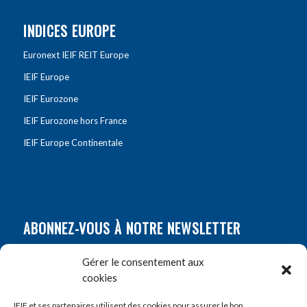
INDICES EUROPE
Euronext IEIF REIT Europe
IEIF Europe
IEIF Eurozone
IEIF Eurozone hors France
IEIF Europe Continentale
ABONNEZ-VOUS À NOTRE NEWSLETTER
Nom
*
Gérer le consentement aux
cookies
Prénom
*
IEIF et ses partenaires utilisent des cookies pour assurer le bon