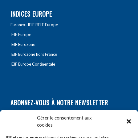
INDICES EUROPE
Euronext IEIF REIT Europe
IEIF Europe
IEIF Eurozone
IEIF Eurozone hors France
IEIF Europe Continentale
ABONNEZ-VOUS À NOTRE NEWSLETTER
Nom
*
Gérer le consentement aux
cookies
Prénom
*
IEIF et ses partenaires utilisent des cookies pour assurer le bon