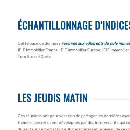
ÉCHANTILLONNAGE D’INDICE
Cette base de données
réservée aux adhérents du pôle immob
IEIF Immobilier France, IEIF Immobilier Europe, IEIF Immobili
Euro Stoxx 50, etc.
LES JEUDIS MATIN
Ces réunions ont pour vocation de partager les dernières avan
thèmes concrets sont développés par des intervenants qui co
du secteur. Le format (20 à 30 personnes) et le niveau de ces 