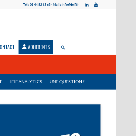
Tél : 01 44 82 63 63 - Mail : info@ieif.fr
ONTACT
ADHÉRENTS
LE
IEIF ANALYTICS
UNE QUESTION ?