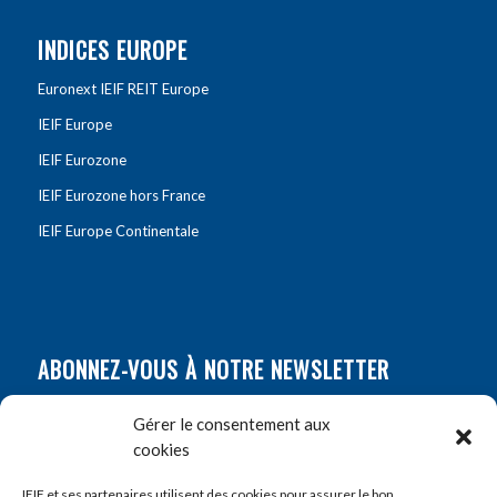
INDICES EUROPE
Euronext IEIF REIT Europe
IEIF Europe
IEIF Eurozone
IEIF Eurozone hors France
IEIF Europe Continentale
ABONNEZ-VOUS À NOTRE NEWSLETTER
Nom
*
Gérer le consentement aux
cookies
Prénom
*
IEIF et ses partenaires utilisent des cookies pour assurer le bon