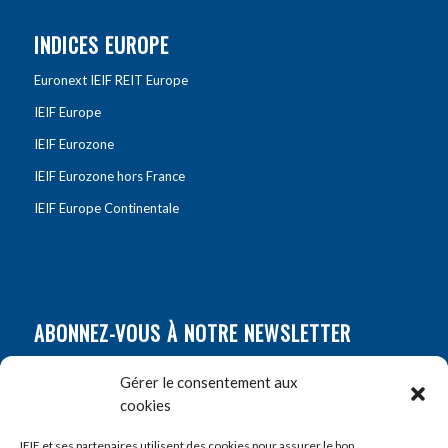
INDICES EUROPE
Euronext IEIF REIT Europe
IEIF Europe
IEIF Eurozone
IEIF Eurozone hors France
IEIF Europe Continentale
ABONNEZ-VOUS À NOTRE NEWSLETTER
Nom
*
Gérer le consentement aux
cookies
Prénom
*
IEIF et ses partenaires utilisent des cookies pour assurer le bon