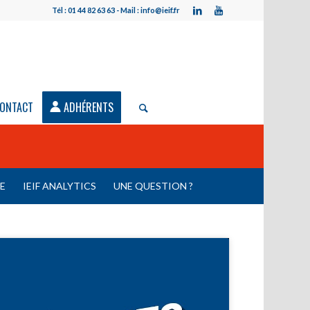
Tél : 01 44 82 63 63 - Mail : info@ieif.fr
ONTACT
ADHÉRENTS
LE
IEIF ANALYTICS
UNE QUESTION ?