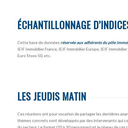
ÉCHANTILLONNAGE D’INDICE
Cette base de données
réservée aux adhérents du pôle immob
IEIF Immobilier France, IEIF Immobilier Europe, IEIF Immobili
Euro Stoxx 50, etc.
LES JEUDIS MATIN
Ces réunions ont pour vocation de partager les dernières avan
thèmes concrets sont développés par des intervenants qui co
du secteur. Le format (20 à 30 personnes) et le niveau de ces 