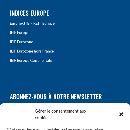
INDICES EUROPE
Euronext IEIF REIT Europe
IEIF Europe
IEIF Eurozone
IEIF Eurozone hors France
IEIF Europe Continentale
ABONNEZ-VOUS À NOTRE NEWSLETTER
Nom
*
Gérer le consentement aux
cookies
Prénom
*
IEIF et ses partenaires utilisent des cookies pour assurer le bon