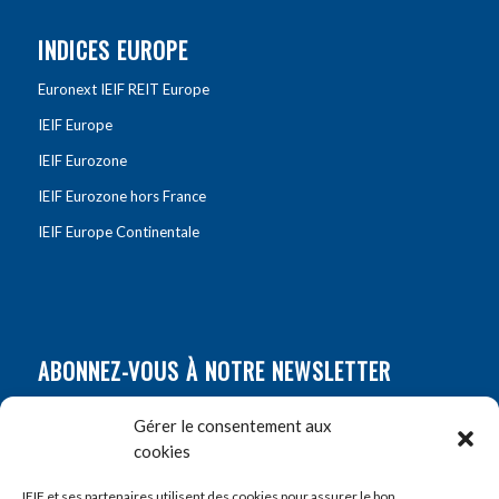
INDICES EUROPE
Euronext IEIF REIT Europe
IEIF Europe
IEIF Eurozone
IEIF Eurozone hors France
IEIF Europe Continentale
ABONNEZ-VOUS À NOTRE NEWSLETTER
Nom
*
Gérer le consentement aux
cookies
Prénom
*
IEIF et ses partenaires utilisent des cookies pour assurer le bon