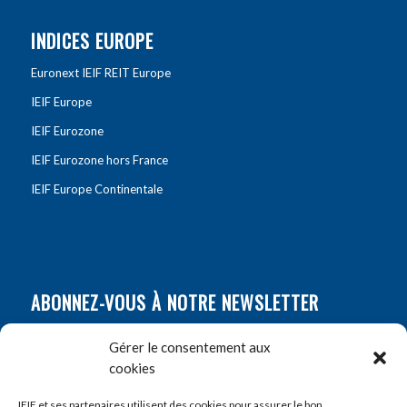
INDICES EUROPE
Euronext IEIF REIT Europe
IEIF Europe
IEIF Eurozone
IEIF Eurozone hors France
IEIF Europe Continentale
ABONNEZ-VOUS À NOTRE NEWSLETTER
Nom
*
Gérer le consentement aux
cookies
Prénom
*
IEIF et ses partenaires utilisent des cookies pour assurer le bon