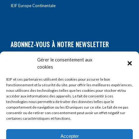
IEIF Europe Continentale
ABONNEZ-VOUS À NOTRE NEWSLETTER
Nom
*
Gérer le consentement aux
cookies
Prénom
*
IEIF et ses partenaires utilisent des cookies pour assurer le bon
fonctionnement et la sécurité du site, pour offrir les meilleures expériences,
nous utilisons des technologies telles que les cookies pour stocker et/ou
accéder aux informations des appareils. Le fait de consentir à ces
E-mail
*
technologies nous permettra de traiter des données telles que le
comportement de navigation ou les ID uniques sur ce site. Le fait de ne pas
consentir ou de retirer son consentement peut avoir un effet négatif sur
certaines caractéristiques et fonctions.
Accepter