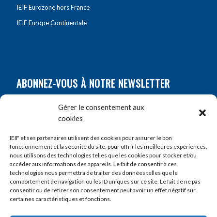
IEIF Eurozone hors France
IEIF Europe Continentale
ABONNEZ-VOUS À NOTRE NEWSLETTER
Nom
*
Gérer le consentement aux
cookies
Prénom
*
IEIF et ses partenaires utilisent des cookies pour assurer le bon
fonctionnement et la sécurité du site, pour offrir les meilleures expériences,
nous utilisons des technologies telles que les cookies pour stocker et/ou
accéder aux informations des appareils. Le fait de consentir à ces
E-mail
*
technologies nous permettra de traiter des données telles que le
comportement de navigation ou les ID uniques sur ce site. Le fait de ne pas
consentir ou de retirer son consentement peut avoir un effet négatif sur
certaines caractéristiques et fonctions.