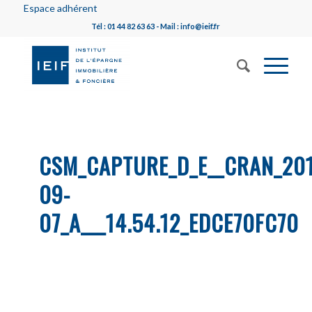
Espace adhérent
Tél : 01 44 82 63 63 - Mail : info@ieif.fr
CSM_CAPTURE_D_E__CRAN_20
09-
07_A___14.54.12_EDCE70FC70