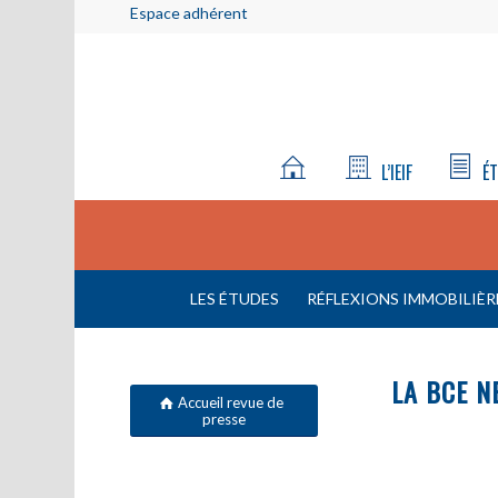
Espace adhérent
L’IEIF
ÉT
LES ÉTUDES
RÉFLEXIONS IMMOBILIÈR
LA BCE N
Accueil revue de
presse