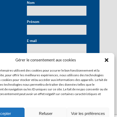
Nom
*
Prénom
*
E-mail
*
Gérer le consentement aux cookies
artenaires utilisent des cookies pour assurer le bon fonctionnement et la
ite, pour offrir les meilleures expériences, nous utilisons des technologies
s cookies pour stocker et/ou accéder aux informations des appareils. Le fait de
ces technologies nous permettra de traiter des données telles que le
 de navigation ou les ID uniques sur ce site. Le fait de ne pas consentir ou de
consentement peut avoir un effet négatif sur certaines caractéristiques et
cepter
Refuser
Voir les préférences