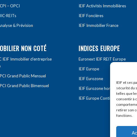
SCPI – OPCI
IEIF Activités Immobilières
IIC-REITs
IEIF Foncières
nalyse & Prévision
IEIF Immobilier France
OBILIER NON COTÉ
INDICES EUROPE
IEIF Immobilier d’entreprise
Euronext IEIF REIT Europe
e
IEIF Europe
OPCI Grand Public Mensuel
IEIF Eurozone
IEIF et ses p
OPCI Grand Public Bimensuel
sécurité du s
IEIF Eurozone hors France
telles que le
IEIF Europe Continentale
consentir à 
comportement
retirer son 
fonctions.
Ac