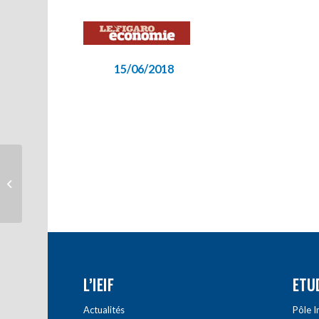
15/06/2018
Le marché résidentiel
londonien au ralenti
L’IEIF
ETU
Actualités
Pôle 