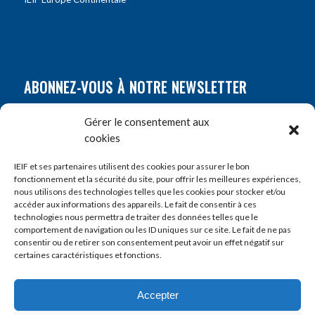
ABONNEZ-VOUS À NOTRE NEWSLETTER
Nom
*
Gérer le consentement aux
cookies
Prénom
*
IEIF et ses partenaires utilisent des cookies pour assurer le bon
fonctionnement et la sécurité du site, pour offrir les meilleures expériences,
nous utilisons des technologies telles que les cookies pour stocker et/ou
accéder aux informations des appareils. Le fait de consentir à ces
E-mail
*
technologies nous permettra de traiter des données telles que le
comportement de navigation ou les ID uniques sur ce site. Le fait de ne pas
consentir ou de retirer son consentement peut avoir un effet négatif sur
certaines caractéristiques et fonctions.
Accepter