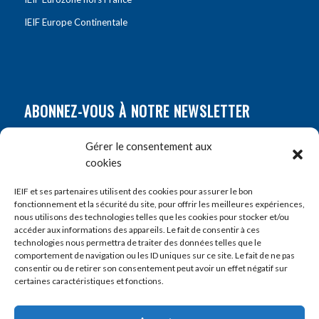
IEIF Europe Continentale
ABONNEZ-VOUS À NOTRE NEWSLETTER
Nom
*
Gérer le consentement aux
cookies
Prénom
*
IEIF et ses partenaires utilisent des cookies pour assurer le bon
fonctionnement et la sécurité du site, pour offrir les meilleures expériences,
nous utilisons des technologies telles que les cookies pour stocker et/ou
accéder aux informations des appareils. Le fait de consentir à ces
E-mail
*
technologies nous permettra de traiter des données telles que le
comportement de navigation ou les ID uniques sur ce site. Le fait de ne pas
consentir ou de retirer son consentement peut avoir un effet négatif sur
certaines caractéristiques et fonctions.