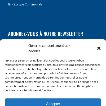
IEIF Europe Continentale
ABONNEZ-VOUS À NOTRE NEWSLETTER
Nom
*
Gérer le consentement aux
cookies
Prénom
*
IEIF et ses partenaires utilisent des cookies pour assurer le bon
fonctionnement et la sécurité du site, pour offrir les meilleures expériences,
nous utilisons des technologies telles que les cookies pour stocker et/ou
accéder aux informations des appareils. Le fait de consentir à ces
E-mail
*
technologies nous permettra de traiter des données telles que le
comportement de navigation ou les ID uniques sur ce site. Le fait de ne pas
consentir ou de retirer son consentement peut avoir un effet négatif sur
certaines caractéristiques et fonctions.
Accepter