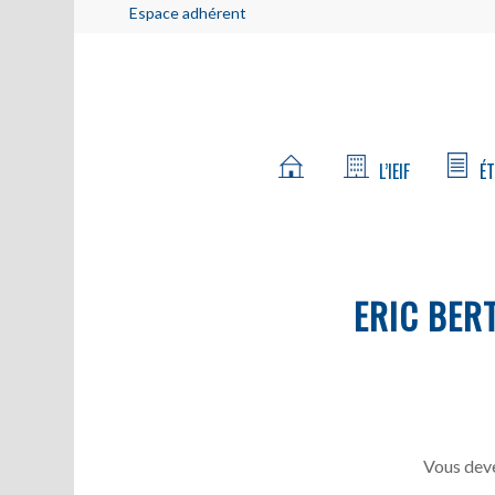
Espace adhérent
L’IEIF
ÉT
ERIC BER
Vous deve