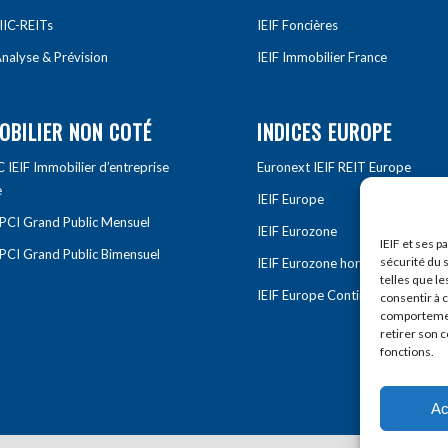
IIC-REITs
IEIF Foncières
nalyse & Prévision
IEIF Immobilier France
OBILIER NON COTÉ
INDICES EUROPE
IEIF Immobilier d’entreprise
Euronext IEIF REIT Europe
e
IEIF Europe
OPCI Grand Public Mensuel
IEIF Eurozone
IEIF et ses p
OPCI Grand Public Bimensuel
sécurité du s
IEIF Eurozone hors France
telles que le
IEIF Europe Continentale
consentir à 
comportement
retirer son 
fonctions.
Ac