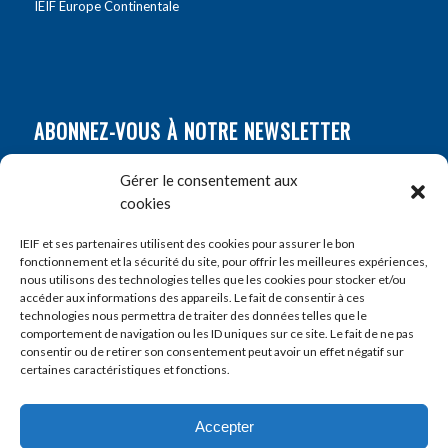
IEIF Europe Continentale
ABONNEZ-VOUS À NOTRE NEWSLETTER
Nom
*
Gérer le consentement aux
cookies
Prénom
*
IEIF et ses partenaires utilisent des cookies pour assurer le bon
fonctionnement et la sécurité du site, pour offrir les meilleures expériences,
nous utilisons des technologies telles que les cookies pour stocker et/ou
accéder aux informations des appareils. Le fait de consentir à ces
E-mail
*
technologies nous permettra de traiter des données telles que le
comportement de navigation ou les ID uniques sur ce site. Le fait de ne pas
consentir ou de retirer son consentement peut avoir un effet négatif sur
certaines caractéristiques et fonctions.
Accepter