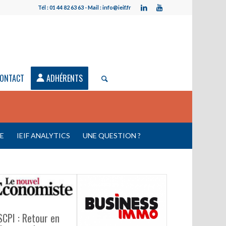
Tél : 01 44 82 63 63 - Mail : info@ieif.fr
ONTACT
ADHÉRENTS
LE
IEIF ANALYTICS
UNE QUESTION ?
SCPI : Retour en