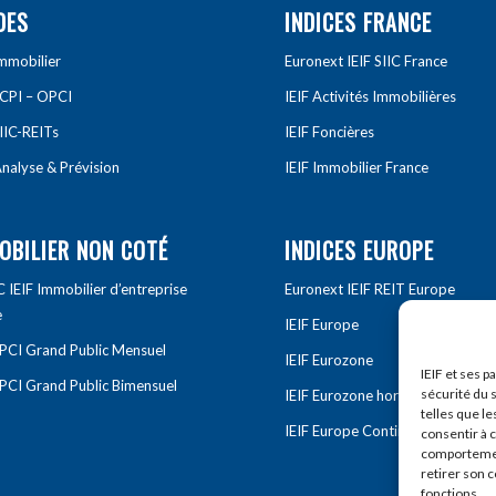
DES
INDICES FRANCE
Immobilier
Euronext IEIF SIIC France
SCPI – OPCI
IEIF Activités Immobilières
IIC-REITs
IEIF Foncières
nalyse & Prévision
IEIF Immobilier France
OBILIER NON COTÉ
INDICES EUROPE
IEIF Immobilier d’entreprise
Euronext IEIF REIT Europe
e
IEIF Europe
OPCI Grand Public Mensuel
IEIF Eurozone
IEIF et ses p
OPCI Grand Public Bimensuel
sécurité du s
IEIF Eurozone hors France
telles que le
IEIF Europe Continentale
consentir à 
comportement
retirer son 
fonctions.