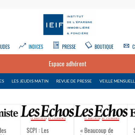
UDES
INDICES
PRESSE
BOUTIQUE
C
Espace adhérent
ES
LES JEUDIS MATIN
REVUE DE PRESSE
VEILLE MENSUEL
des
SCPI : Les
« Beaucoup de