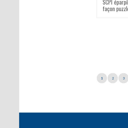
SCPI éparpi
façon puzzl
1
2
3