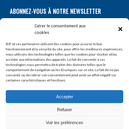
ABONNEZ-VOUS À NOTRE NEWSLETTER
Nom
*
Gérer le consentement aux
cookies
Prénom
*
IEIF et ses partenaires utilisent des cookies pour assurer le bon
fonctionnement et la sécurité du site, pour offrir les meilleures expériences,
nous utilisons des technologies telles que les cookies pour stocker et/ou
accéder aux informations des appareils. Le fait de consentir à ces
E-mail
*
technologies nous permettra de traiter des données telles que le
comportement de navigation ou les ID uniques sur ce site. Le fait de ne pas
consentir ou de retirer son consentement peut avoir un effet négatif sur
certaines caractéristiques et fonctions.
Accepter
Refuser
Voir les préférences