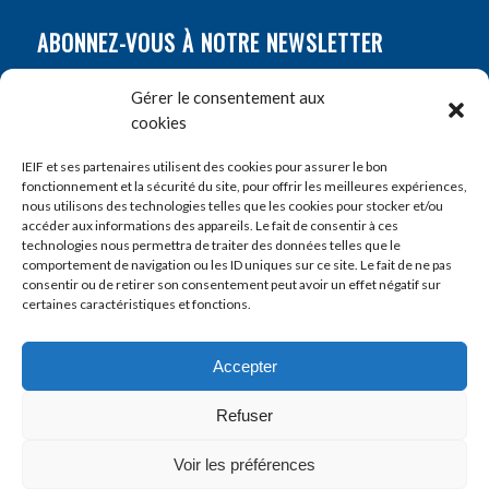
ABONNEZ-VOUS À NOTRE NEWSLETTER
Nom
*
Gérer le consentement aux
cookies
Prénom
*
IEIF et ses partenaires utilisent des cookies pour assurer le bon
fonctionnement et la sécurité du site, pour offrir les meilleures expériences,
nous utilisons des technologies telles que les cookies pour stocker et/ou
accéder aux informations des appareils. Le fait de consentir à ces
E-mail
*
technologies nous permettra de traiter des données telles que le
comportement de navigation ou les ID uniques sur ce site. Le fait de ne pas
consentir ou de retirer son consentement peut avoir un effet négatif sur
certaines caractéristiques et fonctions.
Accepter
Refuser
Voir les préférences