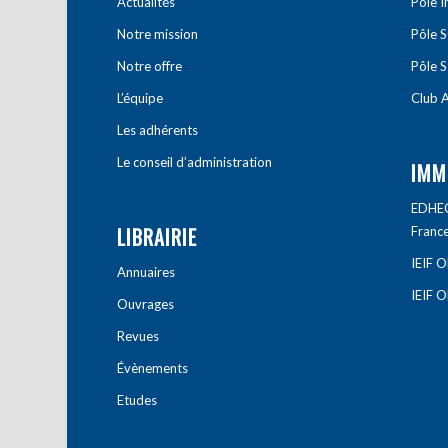
Actualités
Pôle 
Notre mission
Pôle 
Notre offre
Pôle S
L’équipe
Club A
Les adhérents
Le conseil d’administration
IMM
EDHEC 
LIBRAIRIE
Franc
IEIF 
Annuaires
IEIF 
Ouvrages
Revues
Évènements
Etudes