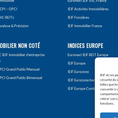
Immobilier
Euronext IEIF SIIC France
SCPI – OPCI
IEIF Activités Immobilières
IIC-REITs
IEIF Foncières
nalyse & Prévision
IEIF Immobilier France
OBILIER NON COTÉ
INDICES EUROPE
IEIF Immobilier d’entreprise
Euronext IEIF REIT Europe
e
IEIF Europe
OPCI Grand Public Mensuel
IEIF Eurozone
IEIF et ses p
OPCI Grand Public Bimensuel
sécurité du s
IEIF Eurozone hors France
telles que le
IEIF Europe Continentale
consentir à 
comportement
retirer son 
fonctions.