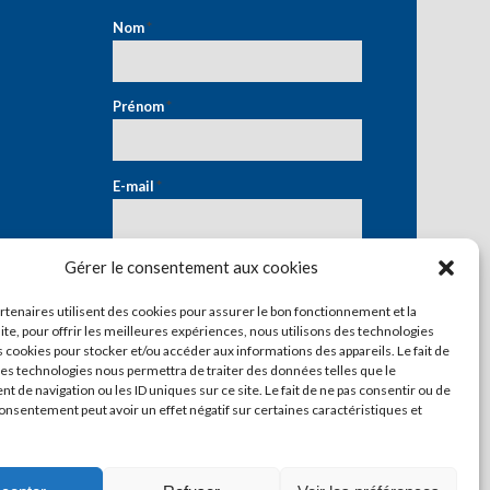
Nom
*
Prénom
*
E-mail
*
Gérer le consentement aux cookies
artenaires utilisent des cookies pour assurer le bon fonctionnement et la
ite, pour offrir les meilleures expériences, nous utilisons des technologies
s cookies pour stocker et/ou accéder aux informations des appareils. Le fait de
ces technologies nous permettra de traiter des données telles que le
 de navigation ou les ID uniques sur ce site. Le fait de ne pas consentir ou de
consentement peut avoir un effet négatif sur certaines caractéristiques et