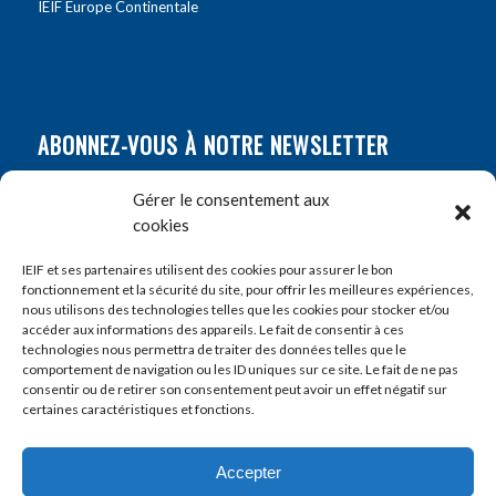
IEIF Europe Continentale
ABONNEZ-VOUS À NOTRE NEWSLETTER
Nom
*
Gérer le consentement aux
cookies
Prénom
*
IEIF et ses partenaires utilisent des cookies pour assurer le bon
fonctionnement et la sécurité du site, pour offrir les meilleures expériences,
nous utilisons des technologies telles que les cookies pour stocker et/ou
accéder aux informations des appareils. Le fait de consentir à ces
E-mail
*
technologies nous permettra de traiter des données telles que le
comportement de navigation ou les ID uniques sur ce site. Le fait de ne pas
consentir ou de retirer son consentement peut avoir un effet négatif sur
certaines caractéristiques et fonctions.
Accepter