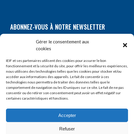
ABONNEZ-VOUS À NOTRE NEWSLETTER
Nom
*
Gérer le consentement aux
cookies
Prénom
*
IEIF et ses partenaires utilisent des cookies pour assurer le bon
fonctionnement et la sécurité du site, pour offrir les meilleures expériences,
nous utilisons des technologies telles que les cookies pour stocker et/ou
accéder aux informations des appareils. Le fait de consentir à ces
E-mail
*
technologies nous permettra de traiter des données telles que le
comportement de navigation ou les ID uniques sur ce site. Le fait de ne pas
consentir ou de retirer son consentement peut avoir un effet négatif sur
certaines caractéristiques et fonctions.
Accepter
Refuser