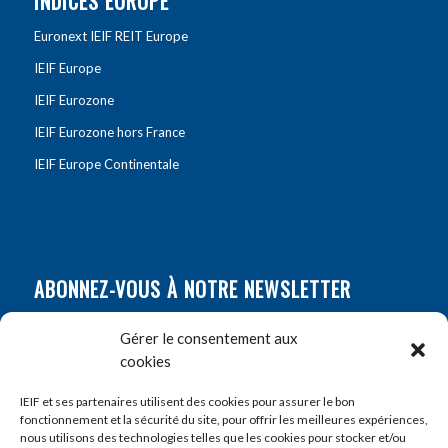
INDICES EUROPE
Euronext IEIF REIT Europe
IEIF Europe
IEIF Eurozone
IEIF Eurozone hors France
IEIF Europe Continentale
ABONNEZ-VOUS À NOTRE NEWSLETTER
Nom
*
Gérer le consentement aux
cookies
Prénom
*
IEIF et ses partenaires utilisent des cookies pour assurer le bon
fonctionnement et la sécurité du site, pour offrir les meilleures expériences,
nous utilisons des technologies telles que les cookies pour stocker et/ou