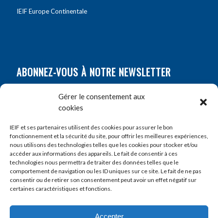
IEIF Europe Continentale
ABONNEZ-VOUS À NOTRE NEWSLETTER
Nom
*
Gérer le consentement aux
cookies
Prénom
*
IEIF et ses partenaires utilisent des cookies pour assurer le bon
fonctionnement et la sécurité du site, pour offrir les meilleures expériences,
nous utilisons des technologies telles que les cookies pour stocker et/ou
accéder aux informations des appareils. Le fait de consentir à ces
E-mail
*
technologies nous permettra de traiter des données telles que le
comportement de navigation ou les ID uniques sur ce site. Le fait de ne pas
consentir ou de retirer son consentement peut avoir un effet négatif sur
certaines caractéristiques et fonctions.
Accepter