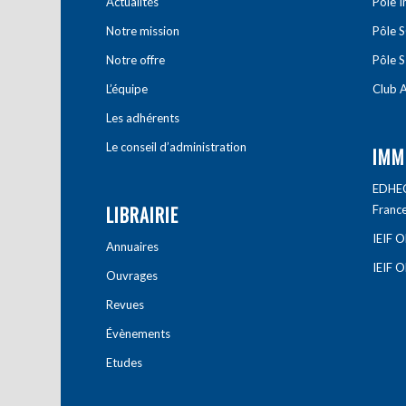
Actualités
Pôle 
Notre mission
Pôle 
Notre offre
Pôle S
L’équipe
Club A
Les adhérents
Le conseil d’administration
IMM
EDHEC 
LIBRAIRIE
Franc
IEIF 
Annuaires
IEIF 
Ouvrages
Revues
Évènements
Etudes