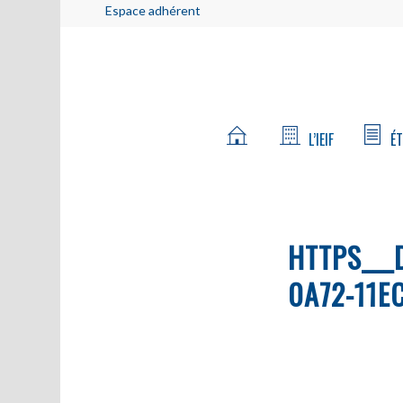
Espace adhérent
L’IEIF
ÉT
HTTPS__
0A72-11E