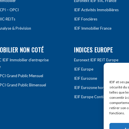
Immobilier
Euronext IEIF SIIC France
SCPI – OPCI
IEIF Activités Immobilières
IIC-REITs
IEIF Foncières
nalyse & Prévision
IEIF Immobilier France
OBILIER NON COTÉ
INDICES EUROPE
IEIF Immobilier d’entreprise
Euronext IEIF REIT Europe
e
IEIF Europe
OPCI Grand Public Mensuel
IEIF Eurozone
IEIF et ses p
OPCI Grand Public Bimensuel
sécurité du s
IEIF Eurozone hors France
telles que le
IEIF Europe Continentale
consentir à 
comportement
retirer son 
fonctions.