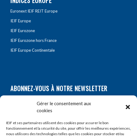
INDICES EUROPE
Euronext IEIF REIT Europe
IEIF Europe
IEIF Eurozone
IEIF Eurozone hors France
IEIF Europe Continentale
ABONNEZ-VOUS À NOTRE NEWSLETTER
Nom
*
Gérer le consentement aux
cookies
Prénom
*
IEIF et ses partenaires utilisent des cookies pour assurer le bon
fonctionnement et la sécurité du site, pour offrir les meilleures expériences,
nous utilisons des technologies telles que les cookies pour stocker et/ou