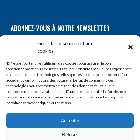
ABONNEZ-VOUS À NOTRE NEWSLETTER
Nom
*
Gérer le consentement aux
cookies
Prénom
*
IEIF et ses partenaires utilisent des cookies pour assurer le bon
fonctionnement et la sécurité du site, pour offrir les meilleures expériences,
nous utilisons des technologies telles que les cookies pour stocker et/ou
accéder aux informations des appareils. Le fait de consentir à ces
E-mail
*
technologies nous permettra de traiter des données telles que le
comportement de navigation ou les ID uniques sur ce site. Le fait de ne pas
consentir ou de retirer son consentement peut avoir un effet négatif sur
certaines caractéristiques et fonctions.
Accepter
Refuser