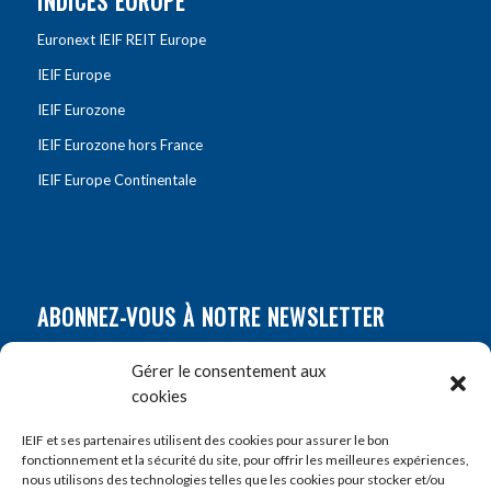
INDICES EUROPE
Euronext IEIF REIT Europe
IEIF Europe
IEIF Eurozone
IEIF Eurozone hors France
IEIF Europe Continentale
ABONNEZ-VOUS À NOTRE NEWSLETTER
Nom
*
Gérer le consentement aux
cookies
Prénom
*
IEIF et ses partenaires utilisent des cookies pour assurer le bon
fonctionnement et la sécurité du site, pour offrir les meilleures expériences,
nous utilisons des technologies telles que les cookies pour stocker et/ou