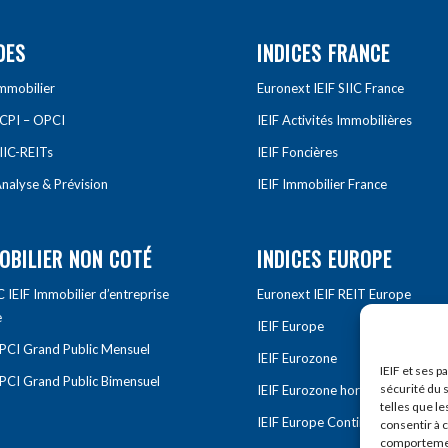
DES
INDICES FRANCE
Immobilier
Euronext IEIF SIIC France
SCPI – OPCI
IEIF Activités Immobilières
IIC-REITs
IEIF Foncières
nalyse & Prévision
IEIF Immobilier France
OBILIER NON COTÉ
INDICES EUROPE
IEIF Immobilier d’entreprise
Euronext IEIF REIT Europe
e
IEIF Europe
OPCI Grand Public Mensuel
IEIF Eurozone
IEIF et ses p
OPCI Grand Public Bimensuel
sécurité du s
IEIF Eurozone hors France
telles que le
IEIF Europe Continentale
consentir à 
comportement