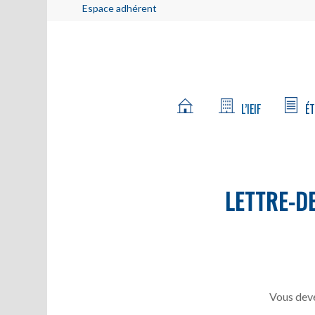
Espace adhérent
L’IEIF
ÉT
LETTRE-D
Vous deve