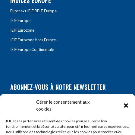
INDICES EUROPE
Euronext IEIF REIT Europe
IEIF Europe
IEIF Eurozone
IEIF Eurozone hors France
IEIF Europe Continentale
ABONNEZ-VOUS À NOTRE NEWSLETTER
Nom
*
Gérer le consentement aux
cookies
Prénom
*
IEIF et ses partenaires utilisent des cookies pour assurer le bon
fonctionnement et la sécurité du site, pour offrir les meilleures expériences,
nous utilisons des technologies telles que les cookies pour stocker et/ou