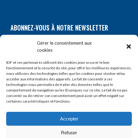
ABONNEZ-VOUS À NOTRE NEWSLETTER
Nom
*
Gérer le consentement aux
cookies
Prénom
*
IEIF et ses partenaires utilisent des cookies pour assurer le bon
fonctionnement et la sécurité du site, pour offrir les meilleures expériences,
nous utilisons des technologies telles que les cookies pour stocker et/ou
accéder aux informations des appareils. Le fait de consentir à ces
E-mail
*
technologies nous permettra de traiter des données telles que le
comportement de navigation ou les ID uniques sur ce site. Le fait de ne pas
consentir ou de retirer son consentement peut avoir un effet négatif sur
certaines caractéristiques et fonctions.
Accepter
Refuser