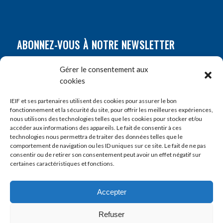
ABONNEZ-VOUS À NOTRE NEWSLETTER
Nom
*
Gérer le consentement aux
cookies
Prénom
*
IEIF et ses partenaires utilisent des cookies pour assurer le bon
fonctionnement et la sécurité du site, pour offrir les meilleures expériences,
nous utilisons des technologies telles que les cookies pour stocker et/ou
accéder aux informations des appareils. Le fait de consentir à ces
E-mail
*
technologies nous permettra de traiter des données telles que le
comportement de navigation ou les ID uniques sur ce site. Le fait de ne pas
consentir ou de retirer son consentement peut avoir un effet négatif sur
certaines caractéristiques et fonctions.
Accepter
Refuser