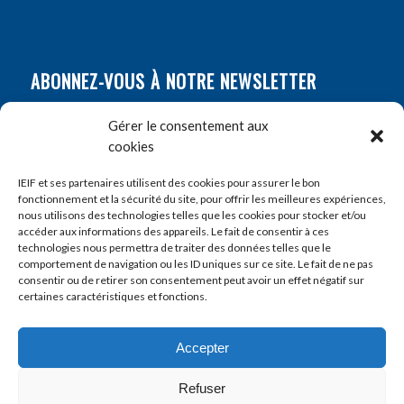
ABONNEZ-VOUS À NOTRE NEWSLETTER
Nom
*
Gérer le consentement aux
cookies
Prénom
*
IEIF et ses partenaires utilisent des cookies pour assurer le bon
fonctionnement et la sécurité du site, pour offrir les meilleures expériences,
nous utilisons des technologies telles que les cookies pour stocker et/ou
accéder aux informations des appareils. Le fait de consentir à ces
E-mail
*
technologies nous permettra de traiter des données telles que le
comportement de navigation ou les ID uniques sur ce site. Le fait de ne pas
consentir ou de retirer son consentement peut avoir un effet négatif sur
certaines caractéristiques et fonctions.
Accepter
Refuser