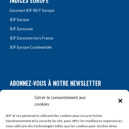
INDICES EUROPE
Euronext IEIF REIT Europe
IEIF Europe
IEIF Eurozone
IEIF Eurozone hors France
IEIF Europe Continentale
ABONNEZ-VOUS À NOTRE NEWSLETTER
Nom
*
Gérer le consentement aux
cookies
Prénom
*
IEIF et ses partenaires utilisent des cookies pour assurer le bon
fonctionnement et la sécurité du site, pour offrir les meilleures expériences,
nous utilisons des technologies telles que les cookies pour stocker et/ou