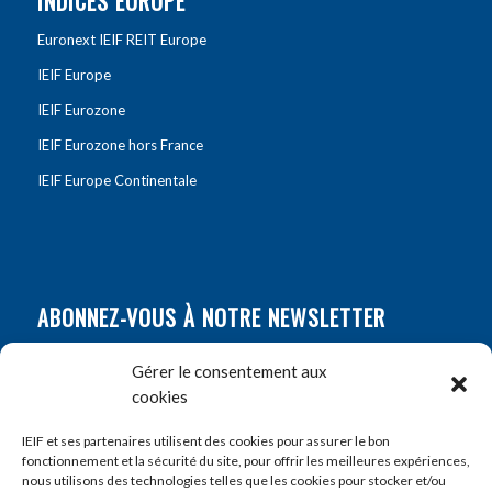
INDICES EUROPE
Euronext IEIF REIT Europe
IEIF Europe
IEIF Eurozone
IEIF Eurozone hors France
IEIF Europe Continentale
ABONNEZ-VOUS À NOTRE NEWSLETTER
Nom
*
Gérer le consentement aux
cookies
Prénom
*
IEIF et ses partenaires utilisent des cookies pour assurer le bon
fonctionnement et la sécurité du site, pour offrir les meilleures expériences,
nous utilisons des technologies telles que les cookies pour stocker et/ou