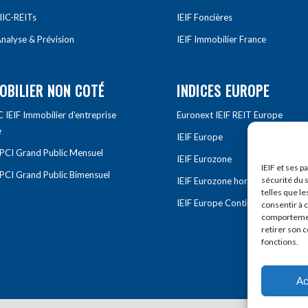
IIC-REITs
IEIF Foncières
nalyse & Prévision
IEIF Immobilier France
OBILIER NON COTÉ
INDICES EUROPE
IEIF Immobilier d’entreprise
Euronext IEIF REIT Europe
e
IEIF Europe
OPCI Grand Public Mensuel
IEIF Eurozone
IEIF et ses p
OPCI Grand Public Bimensuel
sécurité du s
IEIF Eurozone hors France
telles que le
IEIF Europe Continentale
consentir à 
comportement
retirer son 
fonctions.
Ac