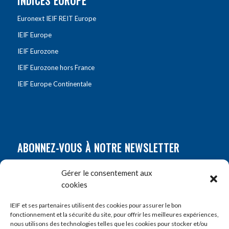
INDICES EUROPE
Euronext IEIF REIT Europe
IEIF Europe
IEIF Eurozone
IEIF Eurozone hors France
IEIF Europe Continentale
ABONNEZ-VOUS À NOTRE NEWSLETTER
Nom
*
Gérer le consentement aux
cookies
Prénom
*
IEIF et ses partenaires utilisent des cookies pour assurer le bon
fonctionnement et la sécurité du site, pour offrir les meilleures expériences,
nous utilisons des technologies telles que les cookies pour stocker et/ou