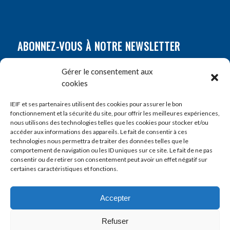
ABONNEZ-VOUS À NOTRE NEWSLETTER
Nom
*
Gérer le consentement aux
cookies
Prénom
*
IEIF et ses partenaires utilisent des cookies pour assurer le bon
fonctionnement et la sécurité du site, pour offrir les meilleures expériences,
nous utilisons des technologies telles que les cookies pour stocker et/ou
accéder aux informations des appareils. Le fait de consentir à ces
E-mail
*
technologies nous permettra de traiter des données telles que le
comportement de navigation ou les ID uniques sur ce site. Le fait de ne pas
consentir ou de retirer son consentement peut avoir un effet négatif sur
certaines caractéristiques et fonctions.
Accepter
Refuser