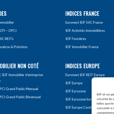
DES
INDICES FRANCE
Immobilier
Euronext IEIF SIIC France
SCPI – OPCI
IEIF Activités Immobilières
IIC-REITs
IEIF Foncières
nalyse & Prévision
IEIF Immobilier France
OBILIER NON COTÉ
INDICES EUROPE
IEIF Immobilier d’entreprise
Euronext IEIF REIT Europe
e
IEIF Europe
OPCI Grand Public Mensuel
IEIF Eurozone
IEIF et ses p
OPCI Grand Public Bimensuel
sécurité du s
IEIF Eurozone hors France
telles que le
IEIF Europe Continentale
consentir à 
comportement