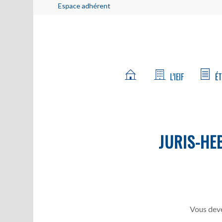
Espace adhérent
L’IEIF
ÉT
JURIS-HE
Vous deve