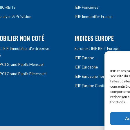
IIC-REITs
IEIF Foncières
nalyse & Prévision
IEIF Immobilier France
OBILIER NON COTÉ
INDICES EUROPE
IEIF Immobilier d’entreprise
Euronext IEIF REIT Europe
e
IEIF Europe
OPCI Grand Public Mensuel
IEIF Eurozone
IEIF et ses p
OPCI Grand Public Bimensuel
sécurité du s
IEIF Eurozone hors France
telles que le
IEIF Europe Continentale
consentir à 
comportement
retirer son 
fonctions.
Ac