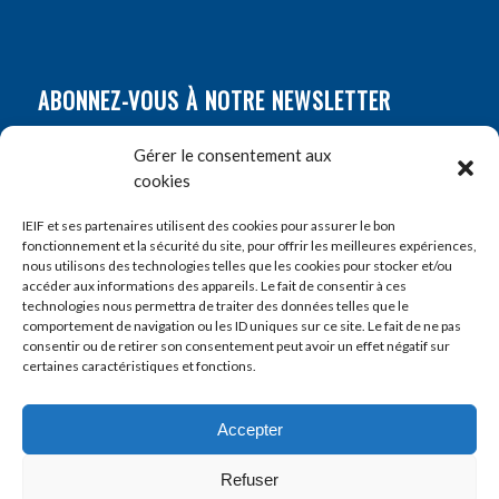
ABONNEZ-VOUS À NOTRE NEWSLETTER
Nom
*
Gérer le consentement aux
cookies
Prénom
*
IEIF et ses partenaires utilisent des cookies pour assurer le bon
fonctionnement et la sécurité du site, pour offrir les meilleures expériences,
nous utilisons des technologies telles que les cookies pour stocker et/ou
accéder aux informations des appareils. Le fait de consentir à ces
E-mail
*
technologies nous permettra de traiter des données telles que le
comportement de navigation ou les ID uniques sur ce site. Le fait de ne pas
consentir ou de retirer son consentement peut avoir un effet négatif sur
certaines caractéristiques et fonctions.
Accepter
Refuser