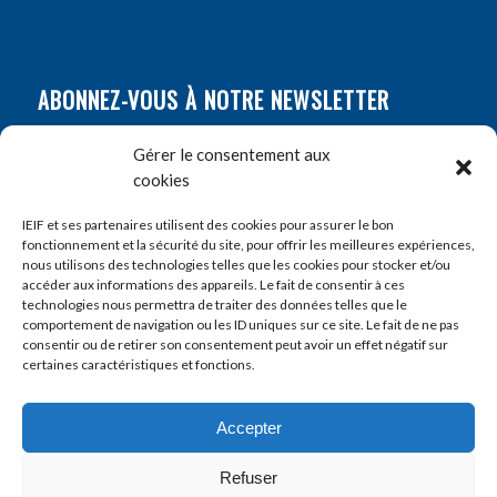
ABONNEZ-VOUS À NOTRE NEWSLETTER
Nom
*
Gérer le consentement aux
cookies
Prénom
*
IEIF et ses partenaires utilisent des cookies pour assurer le bon
fonctionnement et la sécurité du site, pour offrir les meilleures expériences,
nous utilisons des technologies telles que les cookies pour stocker et/ou
accéder aux informations des appareils. Le fait de consentir à ces
E-mail
*
technologies nous permettra de traiter des données telles que le
comportement de navigation ou les ID uniques sur ce site. Le fait de ne pas
consentir ou de retirer son consentement peut avoir un effet négatif sur
certaines caractéristiques et fonctions.
Accepter
Refuser