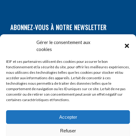
ABONNEZ-VOUS À NOTRE NEWSLETTER
Nom
*
Gérer le consentement aux
cookies
Prénom
*
IEIF et ses partenaires utilisent des cookies pour assurer le bon
fonctionnement et la sécurité du site, pour offrir les meilleures expériences,
nous utilisons des technologies telles que les cookies pour stocker et/ou
accéder aux informations des appareils. Le fait de consentir à ces
E-mail
*
technologies nous permettra de traiter des données telles que le
comportement de navigation ou les ID uniques sur ce site. Le fait de ne pas
consentir ou de retirer son consentement peut avoir un effet négatif sur
certaines caractéristiques et fonctions.
Accepter
Refuser