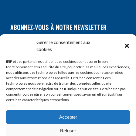
ABONNEZ-VOUS À NOTRE NEWSLETTER
Nom
*
Gérer le consentement aux
cookies
Prénom
*
IEIF et ses partenaires utilisent des cookies pour assurer le bon
fonctionnement et la sécurité du site, pour offrir les meilleures expériences,
nous utilisons des technologies telles que les cookies pour stocker et/ou
accéder aux informations des appareils. Le fait de consentir à ces
E-mail
*
technologies nous permettra de traiter des données telles que le
comportement de navigation ou les ID uniques sur ce site. Le fait de ne pas
consentir ou de retirer son consentement peut avoir un effet négatif sur
certaines caractéristiques et fonctions.
Accepter
Refuser