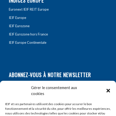
INDICES EUROPE
Euronext IEIF REIT Europe
IEIF Europe
IEIF Eurozone
IEIF Eurozone hors France
IEIF Europe Continentale
ABONNEZ-VOUS À NOTRE NEWSLETTER
Nom
*
Gérer le consentement aux
cookies
Prénom
*
IEIF et ses partenaires utilisent des cookies pour assurer le bon
fonctionnement et la sécurité du site, pour offrir les meilleures expériences,
nous utilisons des technologies telles que les cookies pour stocker et/ou