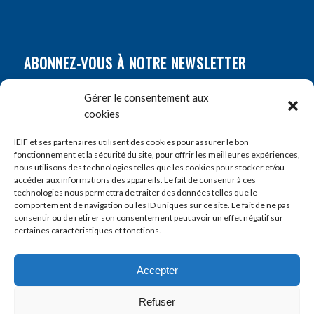
ABONNEZ-VOUS À NOTRE NEWSLETTER
Nom
*
Gérer le consentement aux
cookies
Prénom
*
IEIF et ses partenaires utilisent des cookies pour assurer le bon
fonctionnement et la sécurité du site, pour offrir les meilleures expériences,
nous utilisons des technologies telles que les cookies pour stocker et/ou
accéder aux informations des appareils. Le fait de consentir à ces
E-mail
*
technologies nous permettra de traiter des données telles que le
comportement de navigation ou les ID uniques sur ce site. Le fait de ne pas
consentir ou de retirer son consentement peut avoir un effet négatif sur
certaines caractéristiques et fonctions.
Accepter
Refuser