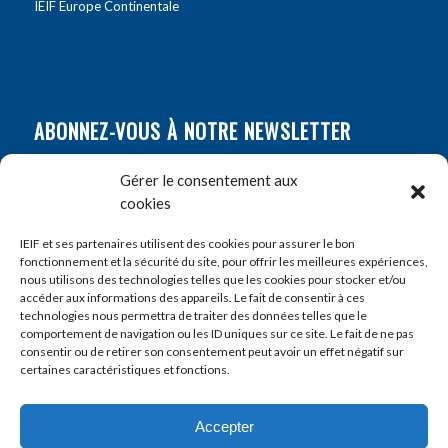
IEIF Europe Continentale
ABONNEZ-VOUS À NOTRE NEWSLETTER
Nom
*
Gérer le consentement aux
cookies
Prénom
*
IEIF et ses partenaires utilisent des cookies pour assurer le bon
fonctionnement et la sécurité du site, pour offrir les meilleures expériences,
nous utilisons des technologies telles que les cookies pour stocker et/ou
accéder aux informations des appareils. Le fait de consentir à ces
E-mail
*
technologies nous permettra de traiter des données telles que le
comportement de navigation ou les ID uniques sur ce site. Le fait de ne pas
consentir ou de retirer son consentement peut avoir un effet négatif sur
certaines caractéristiques et fonctions.
Accepter